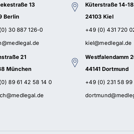
ekestraße 13
Küterstraße 14-18
9 Berlin
24103 Kiel
(0) 30 887 126-0
+49 (0) 431 720 0
in@medlegal.de
kiel@medlegal.de
nstraße 21
Westfalendamm 
38 München
44141 Dortmund
(0) 89 61 42 58 14 0
+49 (0) 231 58 99
ch@medlegal.de
dortmund@medleg