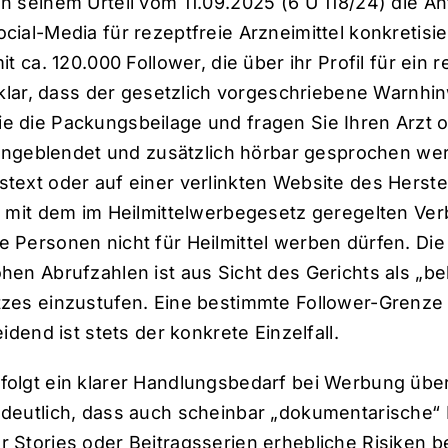
n seinem Urteil vom 11.09.2025 (6 U 118/24) die A
ial-Media für rezeptfreie Arzneimittel konkretisie
t ca. 120.000 Follower, die über ihr Profil für ein 
 klar, dass der gesetzlich vorgeschriebene Warnhi
 die Packungsbeilage und fragen Sie Ihren Arzt o
 eingeblendet und zusätzlich hörbar gesprochen we
text oder auf einer verlinkten Website des Herste
t mit dem im Heilmittelwerbegesetz geregelten Ve
 Personen nicht für Heilmittel werben dürfen. Die 
hen Abrufzahlen ist aus Sicht des Gerichts als „b
zes einzustufen. Eine bestimmte Follower-Grenze 
idend ist stets der konkrete Einzelfall.
olgt ein klarer Handlungsbedarf bei Werbung über 
deutlich, dass auch scheinbar „dokumentarische“
 Stories oder Beitragsserien erhebliche Risiken b