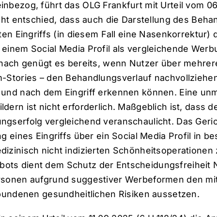
inbezog, führt das OLG Frankfurt mit Urteil vom 06
icht entschied, dass auch die Darstellung des Beh
rten Eingriffs (in diesem Fall eine Nasenkorrektur
 einem Social Media Profil als vergleichende Wer
Danach genügt es bereits, wenn Nutzer über mehre
m-Stories – den Behandlungsverlauf nachvollzieh
 und nach dem Eingriff erkennen können. Eine unmi
dern ist nicht erforderlich. Maßgeblich ist, dass 
ngserfolg vergleichend veranschaulicht. Das Geric
ng eines Eingriffs über ein Social Media Profil in 
izinisch nicht indizierten Schönheitsoperationen 
ots dient dem Schutz der Entscheidungsfreiheit N
rsonen aufgrund suggestiver Werbeformen den mit
erbundenen gesundheitlichen Risiken aussetzen.